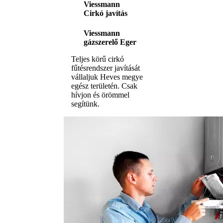
Viessmann
Cirkó javítás
Viessmann
gázszerelő Eger
Teljes körű cirkó
fűtésrendszer javítását
vállaljuk Heves megye
egész területén. Csak
hívjon és örömmel
segítünk.