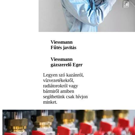
Viessmann
Fűtés javítás
Viessmann
gázszerelő Eger
Legyen szó kazánról,
vízvezetékekről,
radiátorokról vagy
bármiről amiben
segíthetünk csak hívjon
minket.