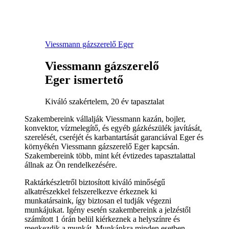
Viessmann gázszerelő Eger
Viessmann gázszerelő
Eger ismertető
Kiváló szakértelem, 20 év tapasztalat
Szakembereink vállalják Viessmann kazán, bojler,
konvektor, vízmelegítő, és egyéb gázkészülék javítását,
szerelését, cseréjét és karbantartását garanciával Eger és
környékén Viessmann gázszerelő Eger kapcsán.
Szakembereink több, mint két évtizedes tapasztalattal
állnak az Ön rendelkezésére.
Raktárkészletről biztosított kiváló minőségű
alkatrészekkel felszerelkezve érkeznek ki
munkatársaink, így biztosan el tudják végezni
munkájukat. Igény esetén szakembereink a jelzéstől
számított 1 órán belül kiérkeznek a helyszínre és
megkezdik a munkát. Munkánkra minden esetben