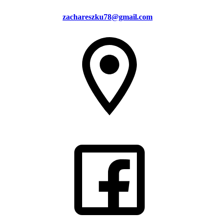
zachareszku78@gmail.com