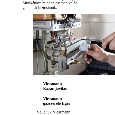
Munkánkra minden esetben valódi
garanciát biztosítunk.
Viessmann
Kazán javítás
Viessmann
gázszerelő Eger
Vállaljuk Viessmann