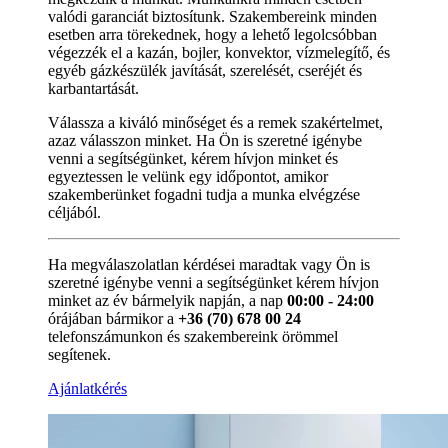
valódi garanciát biztosítunk. Szakembereink minden
esetben arra törekednek, hogy a lehető legolcsóbban
végezzék el a kazán, bojler, konvektor, vízmelegítő, és
egyéb gázkészülék javítását, szerelését, cseréjét és
karbantartását.
Válassza a kiváló minőséget és a remek szakértelmet,
azaz válasszon minket. Ha Ön is szeretné igénybe
venni a segítségünket, kérem hívjon minket és
egyeztessen le velünk egy időpontot, amikor
szakemberünket fogadni tudja a munka elvégzése
céljából.
Ha megválaszolatlan kérdései maradtak vagy Ön is
szeretné igénybe venni a segítségünket kérem hívjon
minket az év bármelyik napján, a nap
00:00 - 24:00
órájában bármikor a
+36 (70) 678 00 24
telefonszámunkon és szakembereink örömmel
segítenek.
Ajánlatkérés