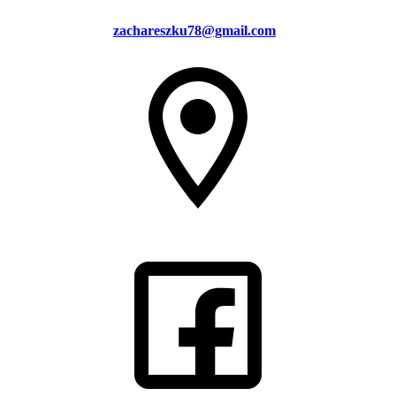
zachareszku78@gmail.com