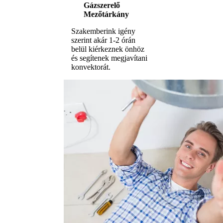
Gázszerelő
Mezőtárkány
Szakemberink igény
szerint akár 1-2 órán
belül kiérkeznek önhöz
és segítenek megjavítani
konvektorát.