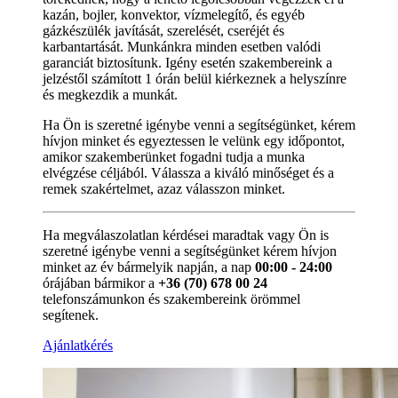
kazán, bojler, konvektor, vízmelegítő, és egyéb
gázkészülék javítását, szerelését, cseréjét és
karbantartását. Munkánkra minden esetben valódi
garanciát biztosítunk. Igény esetén szakembereink a
jelzéstől számított 1 órán belül kiérkeznek a helyszínre
és megkezdik a munkát.
Ha Ön is szeretné igénybe venni a segítségünket, kérem
hívjon minket és egyeztessen le velünk egy időpontot,
amikor szakemberünket fogadni tudja a munka
elvégzése céljából. Válassza a kiváló minőséget és a
remek szakértelmet, azaz válasszon minket.
Ha megválaszolatlan kérdései maradtak vagy Ön is
szeretné igénybe venni a segítségünket kérem hívjon
minket az év bármelyik napján, a nap
00:00 - 24:00
órájában bármikor a
+36 (70) 678 00 24
telefonszámunkon és szakembereink örömmel
segítenek.
Ajánlatkérés