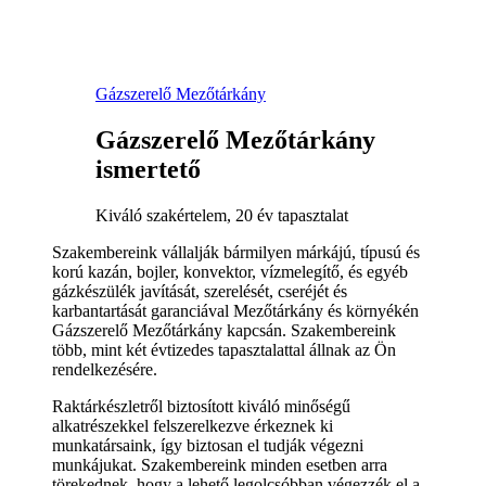
Gázszerelő Mezőtárkány
Gázszerelő Mezőtárkány
ismertető
Kiváló szakértelem, 20 év tapasztalat
Szakembereink vállalják bármilyen márkájú, típusú és
korú kazán, bojler, konvektor, vízmelegítő, és egyéb
gázkészülék javítását, szerelését, cseréjét és
karbantartását garanciával Mezőtárkány és környékén
Gázszerelő Mezőtárkány kapcsán. Szakembereink
több, mint két évtizedes tapasztalattal állnak az Ön
rendelkezésére.
Raktárkészletről biztosított kiváló minőségű
alkatrészekkel felszerelkezve érkeznek ki
munkatársaink, így biztosan el tudják végezni
munkájukat. Szakembereink minden esetben arra
törekednek, hogy a lehető legolcsóbban végezzék el a