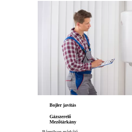
Bojler javítás
Gázszerelő
Mezőtárkány
Bármilyen márkájú,