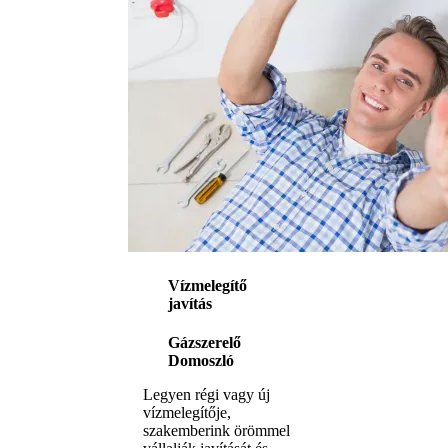
Vízmelegítő
javítás
Gázszerelő
Domoszló
Legyen régi vagy új
vízmelegítője,
szakemberink örömmel