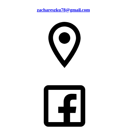
zachareszku78@gmail.com