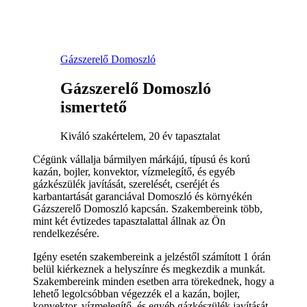
Gázszerelő Domoszló
Gázszerelő Domoszló
ismertető
Kiváló szakértelem, 20 év tapasztalat
Cégünk vállalja bármilyen márkájú, típusú és korú
kazán, bojler, konvektor, vízmelegítő, és egyéb
gázkészülék javítását, szerelését, cseréjét és
karbantartását garanciával Domoszló és környékén
Gázszerelő Domoszló kapcsán. Szakembereink több,
mint két évtizedes tapasztalattal állnak az Ön
rendelkezésére.
Igény esetén szakembereink a jelzéstől számított 1 órán
belül kiérkeznek a helyszínre és megkezdik a munkát.
Szakembereink minden esetben arra törekednek, hogy a
lehető legolcsóbban végezzék el a kazán, bojler,
konvektor, vízmelegítő, és egyéb gázkészülék javítását,