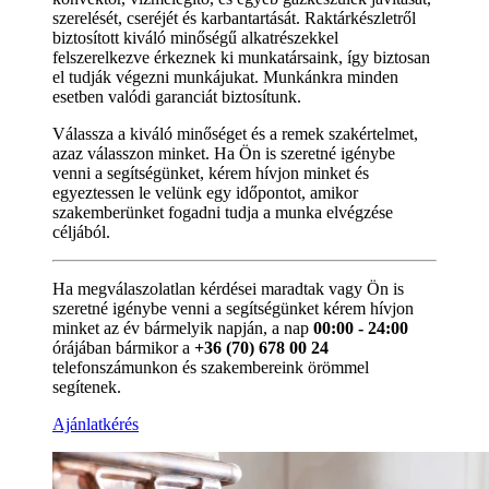
szerelését, cseréjét és karbantartását. Raktárkészletről
biztosított kiváló minőségű alkatrészekkel
felszerelkezve érkeznek ki munkatársaink, így biztosan
el tudják végezni munkájukat. Munkánkra minden
esetben valódi garanciát biztosítunk.
Válassza a kiváló minőséget és a remek szakértelmet,
azaz válasszon minket. Ha Ön is szeretné igénybe
venni a segítségünket, kérem hívjon minket és
egyeztessen le velünk egy időpontot, amikor
szakemberünket fogadni tudja a munka elvégzése
céljából.
Ha megválaszolatlan kérdései maradtak vagy Ön is
szeretné igénybe venni a segítségünket kérem hívjon
minket az év bármelyik napján, a nap
00:00 - 24:00
órájában bármikor a
+36 (70) 678 00 24
telefonszámunkon és szakembereink örömmel
segítenek.
Ajánlatkérés