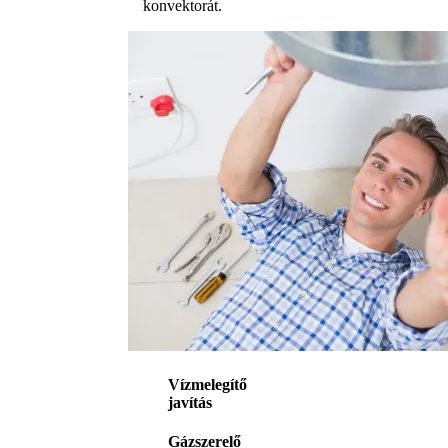
konvektorát.
Vízmelegítő
javítás
Gázszerelő