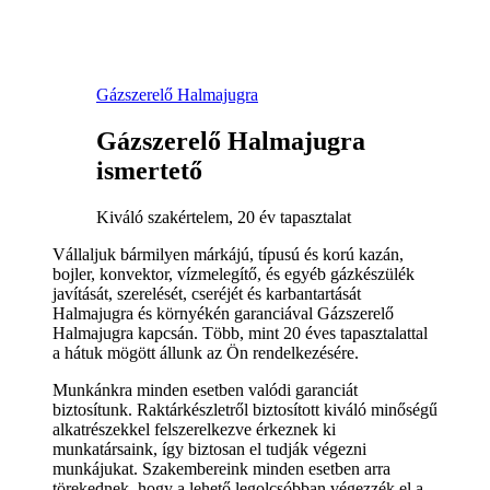
Gázszerelő Halmajugra
Gázszerelő Halmajugra
ismertető
Kiváló szakértelem, 20 év tapasztalat
Vállaljuk bármilyen márkájú, típusú és korú kazán,
bojler, konvektor, vízmelegítő, és egyéb gázkészülék
javítását, szerelését, cseréjét és karbantartását
Halmajugra és környékén garanciával Gázszerelő
Halmajugra kapcsán. Több, mint 20 éves tapasztalattal
a hátuk mögött állunk az Ön rendelkezésére.
Munkánkra minden esetben valódi garanciát
biztosítunk. Raktárkészletről biztosított kiváló minőségű
alkatrészekkel felszerelkezve érkeznek ki
munkatársaink, így biztosan el tudják végezni
munkájukat. Szakembereink minden esetben arra
törekednek, hogy a lehető legolcsóbban végezzék el a