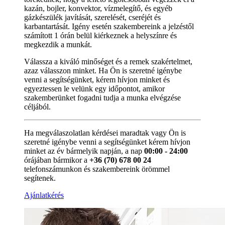
kazán, bojler, konvektor, vízmelegítő, és egyéb
gázkészülék javítását, szerelését, cseréjét és
karbantartását. Igény esetén szakembereink a jelzéstől
számított 1 órán belül kiérkeznek a helyszínre és
megkezdik a munkát.
Válassza a kiváló minőséget és a remek szakértelmet,
azaz válasszon minket. Ha Ön is szeretné igénybe
venni a segítségünket, kérem hívjon minket és
egyeztessen le velünk egy időpontot, amikor
szakemberünket fogadni tudja a munka elvégzése
céljából.
Ha megválaszolatlan kérdései maradtak vagy Ön is
szeretné igénybe venni a segítségünket kérem hívjon
minket az év bármelyik napján, a nap
00:00 - 24:00
órájában bármikor a
+36 (70) 678 00 24
telefonszámunkon és szakembereink örömmel
segítenek.
Ajánlatkérés