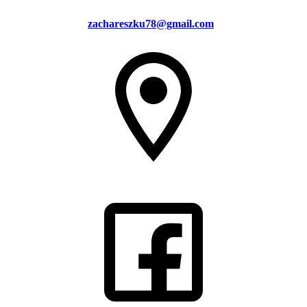
zachareszku78@gmail.com