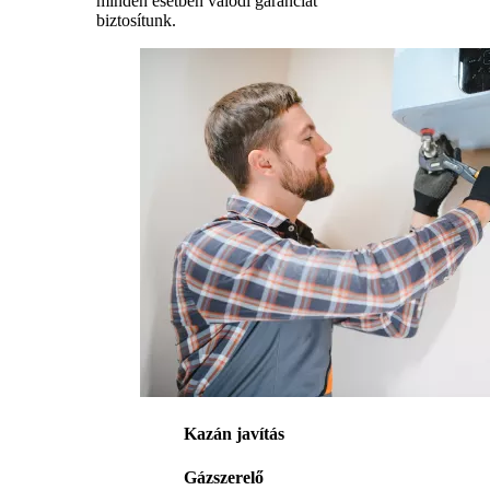
minden esetben valódi garanciát
biztosítunk.
Kazán javítás
Gázszerelő