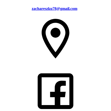
zachareszku78@gmail.com