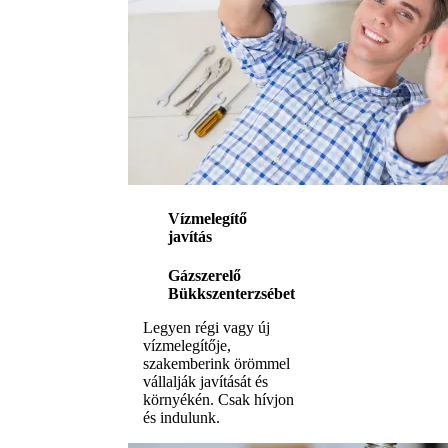
Vízmelegítő
javítás
Gázszerelő
Bükkszenterzsébet
Legyen régi vagy új
vízmelegítője,
szakemberink örömmel
vállalják javítását és
környékén. Csak hívjon
és indulunk.