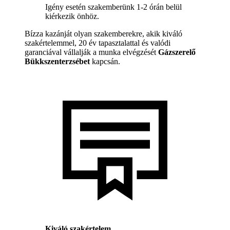
Igény esetén szakemberünk 1-2 órán belül
kiérkezik önhöz.
Bízza kazánját olyan szakemberekre, akik kiváló
szakértelemmel, 20 év tapasztalattal és valódi
garanciával vállalják a munka elvégzését
Gázszerelő
Bükkszenterzsébet
kapcsán.
Kiváló szakértelem