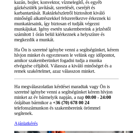
kazán, bojler, konvektor, vízmelegítő, és egyéb
gázkészülék javítását, szerelését, cseréjét és
karbantartását. Raktárkészletről biztosított kiváló
minőségű alkatrészekkel felszerelkezve érkeznek ki
munkatársaink, így biztosan el tudják végezni
munkájukat. Igény esetén szakembereink a jelzéstől
számított 1 órán belül kiérkeznek a helyszínre és
megkezdik a munkát.
Ha Ön is szeretné igénybe venni a segítségünket, kérem
hívjon minket és egyeztessen le velünk egy időpontot,
amikor szakemberünket fogadni tudja a munka
elvégzése céljából. Válassza a kiváló minőséget és a
remek szakértelmet, azaz válasszon minket.
Ha megválaszolatlan kérdései maradtak vagy Ön is
szeretné igénybe venni a segítségünket kérem hívjon
minket az év bármelyik napján, a nap
00:00 - 24:00
órájában bármikor a
+36 (70) 678 00 24
telefonszámunkon és szakembereink örömmel
segítenek.
Ajánlatkérés