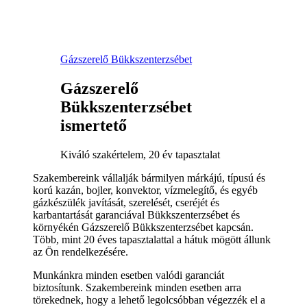
Gázszerelő Bükkszenterzsébet
Gázszerelő
Bükkszenterzsébet
ismertető
Kiváló szakértelem, 20 év tapasztalat
Szakembereink vállalják bármilyen márkájú, típusú és
korú kazán, bojler, konvektor, vízmelegítő, és egyéb
gázkészülék javítását, szerelését, cseréjét és
karbantartását garanciával Bükkszenterzsébet és
környékén Gázszerelő Bükkszenterzsébet kapcsán.
Több, mint 20 éves tapasztalattal a hátuk mögött állunk
az Ön rendelkezésére.
Munkánkra minden esetben valódi garanciát
biztosítunk. Szakembereink minden esetben arra
törekednek, hogy a lehető legolcsóbban végezzék el a