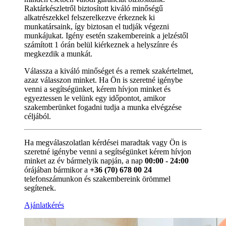
Raktárkészletről biztosított kiváló minőségű
alkatrészekkel felszerelkezve érkeznek ki
munkatársaink, így biztosan el tudják végezni
munkájukat. Igény esetén szakembereink a jelzéstől
számított 1 órán belül kiérkeznek a helyszínre és
megkezdik a munkát.
Válassza a kiváló minőséget és a remek szakértelmet,
azaz válasszon minket. Ha Ön is szeretné igénybe
venni a segítségünket, kérem hívjon minket és
egyeztessen le velünk egy időpontot, amikor
szakemberünket fogadni tudja a munka elvégzése
céljából.
Ha megválaszolatlan kérdései maradtak vagy Ön is
szeretné igénybe venni a segítségünket kérem hívjon
minket az év bármelyik napján, a nap
00:00 - 24:00
órájában bármikor a
+36 (70) 678 00 24
telefonszámunkon és szakembereink örömmel
segítenek.
Ajánlatkérés