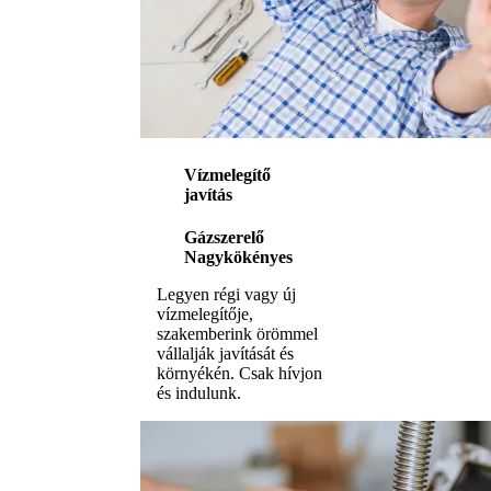
Vízmelegítő
javítás
Gázszerelő
Nagykökényes
Legyen régi vagy új
vízmelegítője,
szakemberink örömmel
vállalják javítását és
környékén. Csak hívjon
és indulunk.