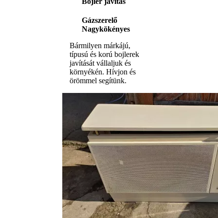
Bojler javítás
Gázszerelő
Nagykökényes
Bármilyen márkájú,
típusú és korú bojlerek
javítását vállaljuk és
környékén. Hívjon és
örömmel segítünk.