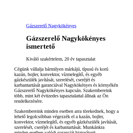
Gázszerelő Nagykökényes
Gázszerelő Nagykökényes
ismertető
Kiváló szakértelem, 20 év tapasztalat
Cégünk vállalja bármilyen márkájú, típusú és korú
kazán, bojler, konvektor, vízmelegítő, és egyéb
gázkészülék javítását, szerelését, cseréjét és
karbantartását garanciával Nagykökényes és környékén
Gázszerelő Nagykökényes kapcsán. Szakembereink
több, mint két évtizedes tapasztalattal állnak az Ön
rendelkezésére.
Szakembereink minden esetben arra törekednek, hogy a
lehető legolcsóbban végezzék el a kazán, bojler,
konvektor, vízmelegítő, és egyéb gázkészülék javítását,
szerelését, cseréjét és karbantartását. Munkánkra
minden esetben valódi garanciát biztosítunk.