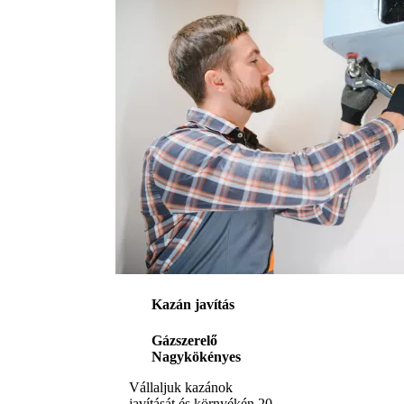
Kazán javítás
Gázszerelő
Nagykökényes
Vállaljuk kazánok
javítását és környékén 20