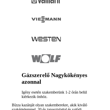
Gázszerelő Nagykökényes
azonnal
Igény esetén szakemberünk 1-2 órán belül
kiérkezik önhöz.
Bízza kazánját olyan szakemberekre, akik kiváló
szakértelemmel, 20 év tapasztalattal és valódi