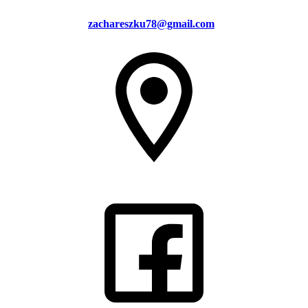
zachareszku78@gmail.com