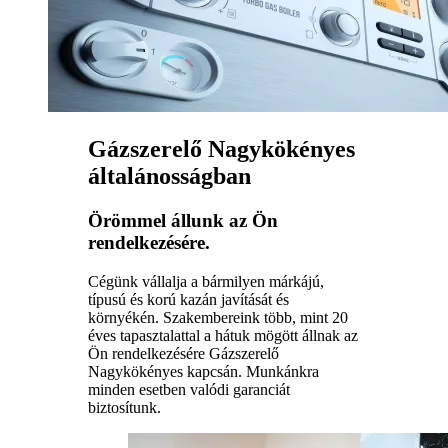
Gázszerelő Nagykökényes
általánosságban
Örömmel állunk az Ön
rendelkezésére.
Cégünk vállalja a bármilyen márkájú,
típusú és korú kazán javítását és
környékén. Szakembereink több, mint 20
éves tapasztalattal a hátuk mögött állnak az
Ön rendelkezésére Gázszerelő
Nagykökényes kapcsán. Munkánkra
minden esetben valódi garanciát
biztosítunk.