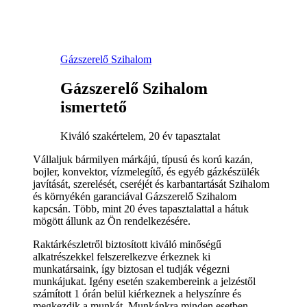
Gázszerelő Szihalom
Gázszerelő Szihalom
ismertető
Kiváló szakértelem, 20 év tapasztalat
Vállaljuk bármilyen márkájú, típusú és korú kazán,
bojler, konvektor, vízmelegítő, és egyéb gázkészülék
javítását, szerelését, cseréjét és karbantartását Szihalom
és környékén garanciával Gázszerelő Szihalom
kapcsán. Több, mint 20 éves tapasztalattal a hátuk
mögött állunk az Ön rendelkezésére.
Raktárkészletről biztosított kiváló minőségű
alkatrészekkel felszerelkezve érkeznek ki
munkatársaink, így biztosan el tudják végezni
munkájukat. Igény esetén szakembereink a jelzéstől
számított 1 órán belül kiérkeznek a helyszínre és
megkezdik a munkát. Munkánkra minden esetben