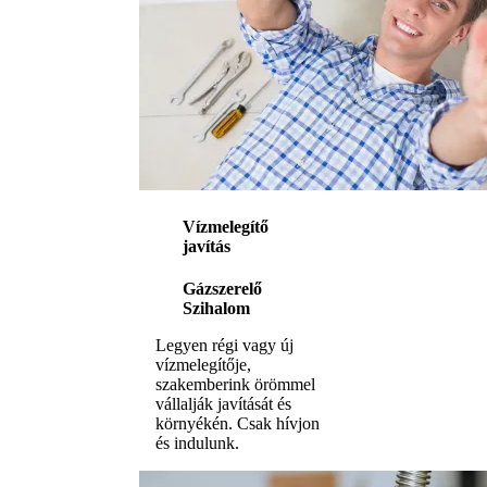
Vízmelegítő
javítás
Gázszerelő
Szihalom
Legyen régi vagy új
vízmelegítője,
szakemberink örömmel
vállalják javítását és
környékén. Csak hívjon
és indulunk.