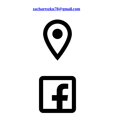
zachareszku78@gmail.com