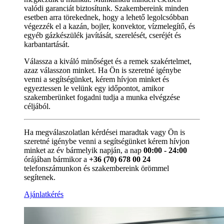
valódi garanciát biztosítunk. Szakembereink minden
esetben arra törekednek, hogy a lehető legolcsóbban
végezzék el a kazán, bojler, konvektor, vízmelegítő, és
egyéb gázkészülék javítását, szerelését, cseréjét és
karbantartását.
Válassza a kiváló minőséget és a remek szakértelmet,
azaz válasszon minket. Ha Ön is szeretné igénybe
venni a segítségünket, kérem hívjon minket és
egyeztessen le velünk egy időpontot, amikor
szakemberünket fogadni tudja a munka elvégzése
céljából.
Ha megválaszolatlan kérdései maradtak vagy Ön is
szeretné igénybe venni a segítségünket kérem hívjon
minket az év bármelyik napján, a nap
00:00 - 24:00
órájában bármikor a
+36 (70) 678 00 24
telefonszámunkon és szakembereink örömmel
segítenek.
Ajánlatkérés