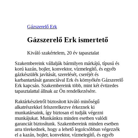
Gázszerelő Erk
Gázszerelő Erk ismertető
Kiváló szakértelem, 20 év tapasztalat
Szakembereink vállalják bármilyen márkájú, típusú és
korú kazán, bojler, konvektor, vízmelegítő, és egyéb
gázkészülék javítását, szerelését, cseréjét és
karbantartását garanciával Erk és környékén Gázszerelő
Erk kapcsán. Szakembereink több, mint két évtizedes
tapasztalattal állnak az Ön rendelkezésére.
Raktárkészletről biztosított kiváló minőségű
alkatrészekkel felszerelkezve érkeznek ki
munkatársaink, így biztosan el tudják végezni
munkájukat. Munkánkra minden esetben valódi
garanciát biztosítunk. Szakembereink minden esetben
arra törekednek, hogy a lehető legolcsóbban végezzék
el a kazán, bojler, konvektor, vízmelegítő, és egyéb