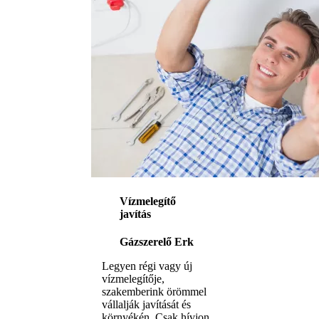
Vízmelegítő
javítás
Gázszerelő Erk
Legyen régi vagy új
vízmelegítője,
szakemberink örömmel
vállalják javítását és
környékén. Csak hívjon