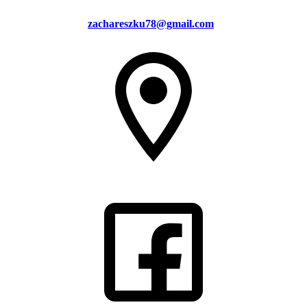
zachareszku78@gmail.com