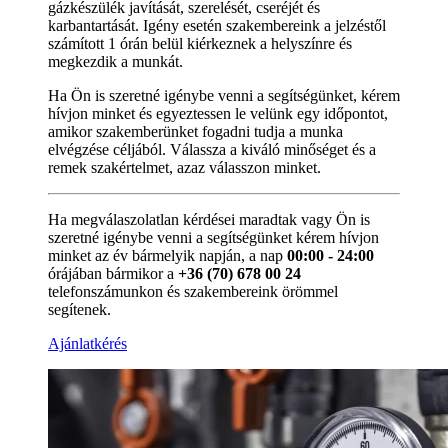
gázkészülék javítását, szerelését, cseréjét és
karbantartását. Igény esetén szakembereink a jelzéstől
számított 1 órán belül kiérkeznek a helyszínre és
megkezdik a munkát.
Ha Ön is szeretné igénybe venni a segítségünket, kérem
hívjon minket és egyeztessen le velünk egy időpontot,
amikor szakemberünket fogadni tudja a munka
elvégzése céljából. Válassza a kiváló minőséget és a
remek szakértelmet, azaz válasszon minket.
Ha megválaszolatlan kérdései maradtak vagy Ön is
szeretné igénybe venni a segítségünket kérem hívjon
minket az év bármelyik napján, a nap
00:00 - 24:00
órájában bármikor a
+36 (70) 678 00 24
telefonszámunkon és szakembereink örömmel
segítenek.
Ajánlatkérés