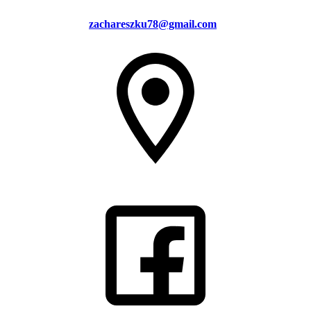
zachareszku78@gmail.com