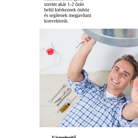
szerint akár 1-2 órán
belül kiérkeznek önhöz
és segítenek megjavítani
konvektorát.
Vízmelegítő