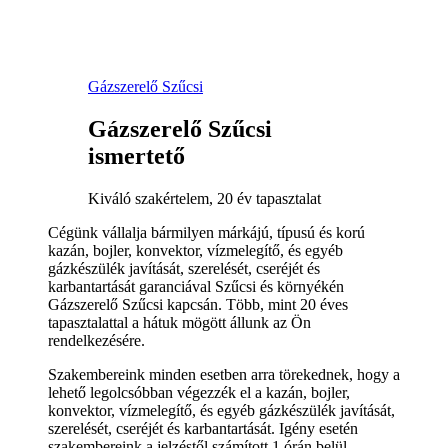
Gázszerelő Szűcsi
Gázszerelő Szűcsi
ismertető
Kiváló szakértelem, 20 év tapasztalat
Cégünk vállalja bármilyen márkájú, típusú és korú
kazán, bojler, konvektor, vízmelegítő, és egyéb
gázkészülék javítását, szerelését, cseréjét és
karbantartását garanciával Szűcsi és környékén
Gázszerelő Szűcsi kapcsán. Több, mint 20 éves
tapasztalattal a hátuk mögött állunk az Ön
rendelkezésére.
Szakembereink minden esetben arra törekednek, hogy a
lehető legolcsóbban végezzék el a kazán, bojler,
konvektor, vízmelegítő, és egyéb gázkészülék javítását,
szerelését, cseréjét és karbantartását. Igény esetén
szakembereink a jelzéstől számított 1 órán belül