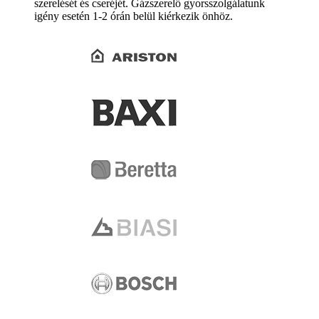
szerelését és cseréjét. Gázszerelő gyorsszolgálatunk
igény esetén 1-2 órán belül kiérkezik önhöz.