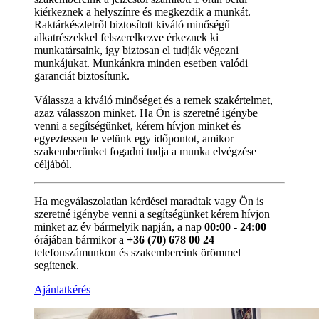
kiérkeznek a helyszínre és megkezdik a munkát.
Raktárkészletről biztosított kiváló minőségű
alkatrészekkel felszerelkezve érkeznek ki
munkatársaink, így biztosan el tudják végezni
munkájukat. Munkánkra minden esetben valódi
garanciát biztosítunk.
Válassza a kiváló minőséget és a remek szakértelmet,
azaz válasszon minket. Ha Ön is szeretné igénybe
venni a segítségünket, kérem hívjon minket és
egyeztessen le velünk egy időpontot, amikor
szakemberünket fogadni tudja a munka elvégzése
céljából.
Ha megválaszolatlan kérdései maradtak vagy Ön is
szeretné igénybe venni a segítségünket kérem hívjon
minket az év bármelyik napján, a nap
00:00 - 24:00
órájában bármikor a
+36 (70) 678 00 24
telefonszámunkon és szakembereink örömmel
segítenek.
Ajánlatkérés