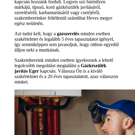
kapcsán hozzánk fordult. Legyen szó bármilyen
márkájú, típusú, korú gázkészülék javításáról,
szereléséről, karbantartásáról vagy cseréjéről,
szakembereinkre feltétlenül számíthat Heves megye
egész területén.
Azt tudni kell, hogy a
gázszerelés
minden esetben
szakértelmet és legalább 5 éves tapasztalatot igényel,
így semmiképpen sem javasoljuk, hogy otthon egyedül
álljon neki a munkának.
Szakembereink minden esetben igyekeznek a lehető
legolcsóbb megoldást megtalálni a
Gázkészülék
javítás Eger
kapcsán. Válassza Ön is a kiváló
szakértelmet és a 20 éves tapasztalatott, azaz válasszon
minket.