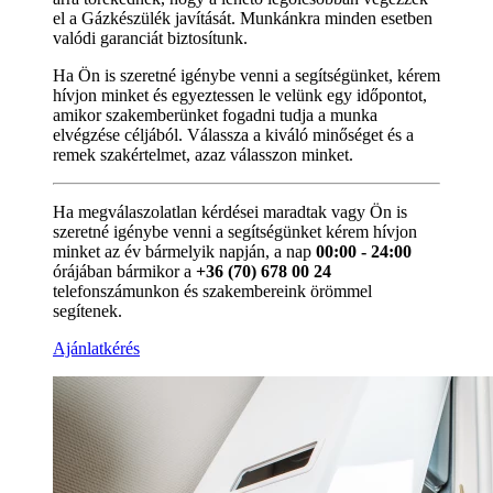
el a Gázkészülék javítását. Munkánkra minden esetben
valódi garanciát biztosítunk.
Ha Ön is szeretné igénybe venni a segítségünket, kérem
hívjon minket és egyeztessen le velünk egy időpontot,
amikor szakemberünket fogadni tudja a munka
elvégzése céljából. Válassza a kiváló minőséget és a
remek szakértelmet, azaz válasszon minket.
Ha megválaszolatlan kérdései maradtak vagy Ön is
szeretné igénybe venni a segítségünket kérem hívjon
minket az év bármelyik napján, a nap
00:00 - 24:00
órájában bármikor a
+36 (70) 678 00 24
telefonszámunkon és szakembereink örömmel
segítenek.
Ajánlatkérés