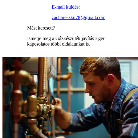
E-mail küldés:
zachareszku78@gmail.com
Mást keresett?
Ismerje meg a Gázkészülék javítás Eger
kapcsolatos többi oldalaunkat is.