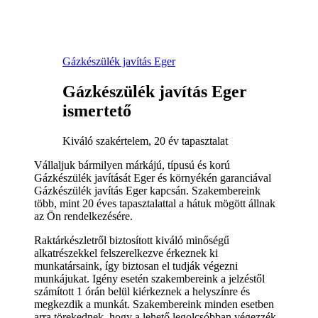
Gázkészülék javítás Eger
Gázkészülék javítás Eger
ismertető
Kiváló szakértelem, 20 év tapasztalat
Vállaljuk bármilyen márkájú, típusú és korú
Gázkészülék javítását Eger és környékén garanciával
Gázkészülék javítás Eger kapcsán. Szakembereink
több, mint 20 éves tapasztalattal a hátuk mögött állnak
az Ön rendelkezésére.
Raktárkészletről biztosított kiváló minőségű
alkatrészekkel felszerelkezve érkeznek ki
munkatársaink, így biztosan el tudják végezni
munkájukat. Igény esetén szakembereink a jelzéstől
számított 1 órán belül kiérkeznek a helyszínre és
megkezdik a munkát. Szakembereink minden esetben
arra törekednek, hogy a lehető legolcsóbban végezzék