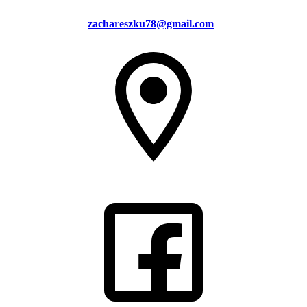
zachareszku78@gmail.com