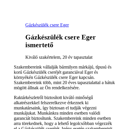
Gázkészülék csere Eger
Gázkészülék csere Eger
ismertető
Kiváló szakértelem, 20 év tapasztalat
Szakembereink vállalják bármilyen márkájú, típusú és
korú Gázkészülék cseréjét garanciával Eger és
környékén Gázkészülék csere Eger kapcsán.
Szakembereink több, mint 20 éves tapasztalattal a hátuk
mögött állnak az Ön rendelkezésére.
Raktárkészletről biztosított kiváló minőségű
alkatrészekkel felszerelkezve érkeznek ki
munkatársaink, így biztosan el tudják végezni
munkájukat. Munkánkra minden esetben valódi
garanciát biztosítunk. Szakembereink minden esetben
arra törekednek, hogy a lehető legolcsóbban végezzék
el a Gázkészülék cseréjét. Igény esetén szakembereink