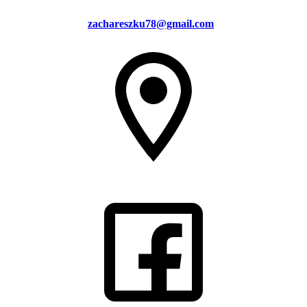
zachareszku78@gmail.com