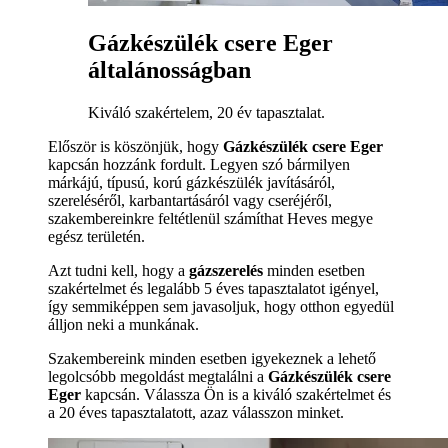
Gázkészülék csere Eger
általánosságban
Kiváló szakértelem, 20 év tapasztalat.
Először is köszönjük, hogy
Gázkészülék csere Eger
kapcsán hozzánk fordult. Legyen szó bármilyen
márkájú, típusú, korú gázkészülék javításáról,
szereléséről, karbantartásáról vagy cseréjéről,
szakembereinkre feltétlenül számíthat Heves megye
egész területén.
Azt tudni kell, hogy a
gázszerelés
minden esetben
szakértelmet és legalább 5 éves tapasztalatot igényel,
így semmiképpen sem javasoljuk, hogy otthon egyedül
álljon neki a munkának.
Szakembereink minden esetben igyekeznek a lehető
legolcsóbb megoldást megtalálni a
Gázkészülék csere
Eger
kapcsán. Válassza Ön is a kiváló szakértelmet és
a 20 éves tapasztalatott, azaz válasszon minket.