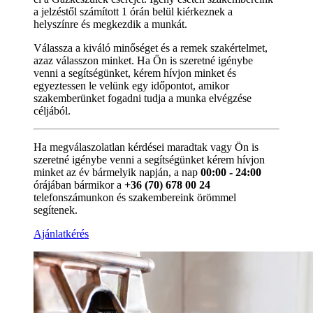
a jelzéstől számított 1 órán belül kiérkeznek a
helyszínre és megkezdik a munkát.
Válassza a kiváló minőséget és a remek szakértelmet,
azaz válasszon minket. Ha Ön is szeretné igénybe
venni a segítségünket, kérem hívjon minket és
egyeztessen le velünk egy időpontot, amikor
szakemberünket fogadni tudja a munka elvégzése
céljából.
Ha megválaszolatlan kérdései maradtak vagy Ön is
szeretné igénybe venni a segítségünket kérem hívjon
minket az év bármelyik napján, a nap
00:00 - 24:00
órájában bármikor a
+36 (70) 678 00 24
telefonszámunkon és szakembereink örömmel
segítenek.
Ajánlatkérés